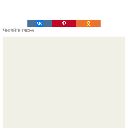
Читайте также
Лечение воспаления носоглотки народными средствами: