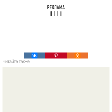
Читайте также
Хитрости огородников. Пока у моркови не появились