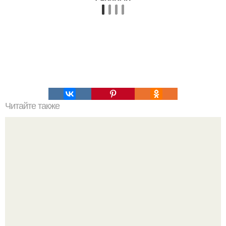
Читайте также
4 упражнения для развития голоса, после которых вас
захотят слушать часами.