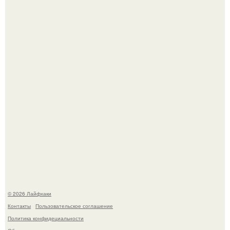
Будущее вселенной через миллионы и миллиарды лет
таит захватывающие тайны.
Автоваз крупнейшее обновление Lada Niva Legend за
всю историю представил.
© 2026 Лайфхаки
Контакты
Пользовательское соглашение
Политика конфидециальности