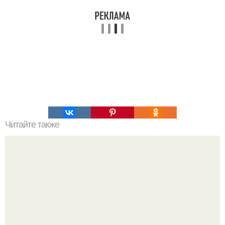
Читайте также
Командная строка интересное. Командная строка cmd,