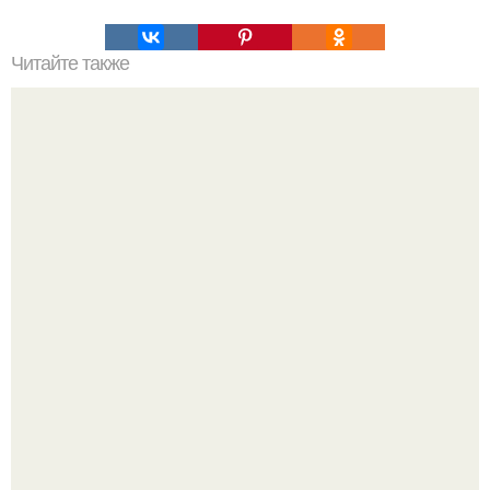
Читайте также
Спаси яблоки и груши от садовой гнили!
Перестала покупать кетчуп, когда попробовала сделать