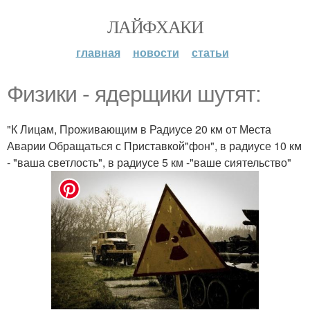
ЛАЙФХАКИ
главная
новости
статьи
Физики - ядерщики шутят:
"К Лицам, Проживающим в Радиусе 20 км от Места
Аварии Обращаться с Приставкой"фон", в радиусе 10 км
- "ваша светлость", в радиусе 5 км -"ваше сиятельство"