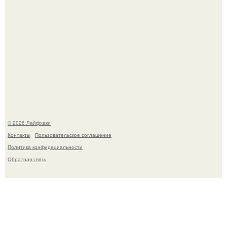
Одно случайное фото эфиопской девушки Элизабет
деста мгновенно разлетелось по всему интернету и
сделало её новой звездой соцсетей.
© 2026 Лайфхаки
Контакты
Пользовательское соглашение
Политика конфидециальности
Обратная связь