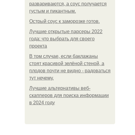
развариваются, а соус получается
густым и пикантным.
Острый соус к заморозке готов.
Лучшие открытые парсеры 2022
года: что выбрать для своего
проекта
В том случае, если баклажаны
стоят красивой зелёной стеной, а
плодов почти не видно - радоваться
тут нечему.
Лучшие альтернативы веб-
скапперов для поиска информации
в 2024 году