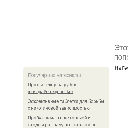
Это
поп
На Ге
Популярные материалы
Прокси чекер на python.
mosajjal/proxychecker
Эффективные таблетки для борьбы
с никотиновой зависимостью
Пробу снимаю еще горячей и
каждый раз радуюсь: кабачки не