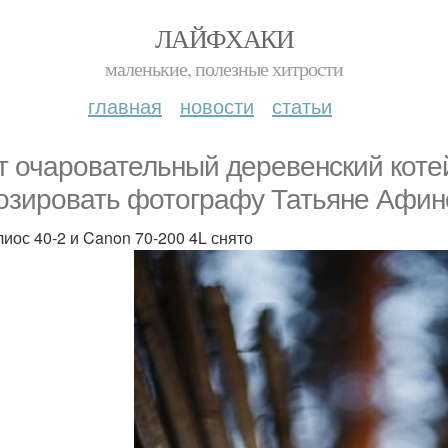
ЛАЙФХАКИ
маленькие, полезные хитрости
главная
новости
статьи
т очаровательный деревенский коте
озировать фотографу Татьяне Афин
лиос 40-2 и Canon 70-200 4L снято