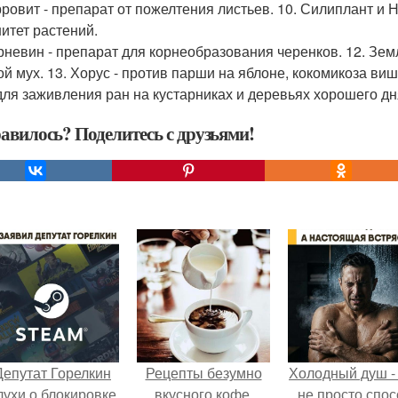
рровит - препарат от пожелтения листьев. 10. Силиплант и
итет растений.
орневин - препарат для корнеобразования черенков. 12. Зем
ой мух. 13. Хорус - против парши на яблоне, кокомикоза в
 для заживления ран на кустарниках и деревьях хорошего дн
авилось? Поделитесь с друзьями!
Депутат Горелкин
Рецепты безумно
Холодный душ -
лухи о блокировке
вкусного кофе.
не просто спос