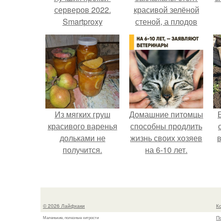
серверов 2022.
красивой зелёной
Smartproxy
стеной, а плодов
почти не видно -
радоваться тут
нечему.
Из мягких груш
Домашние питомцы
красивого варенья
способны продлить
дольками не
жизнь своих хозяев
в
получится.
на 6-10 лет.
© 2026 Лайфхаки
К
П
Маленькие, полезные хитрости