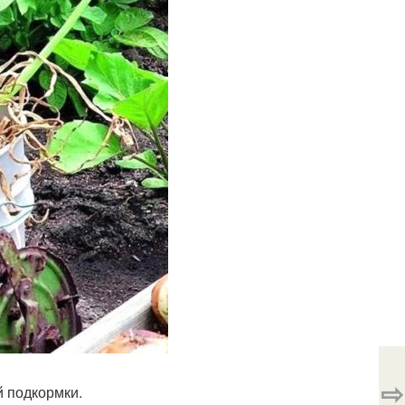
⇨
й подкормки.