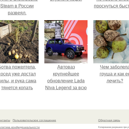
Steam в России
проснуться быст
развеял.
Ботва пожелтела,
Автоваз
Чем заболел
сосед уже достал
крупнейшее
груша и как е
илы, и рука сама
обновление Lada
лечить?
тянется копать
Niva Legend за всю
картошку.
историю
представил.
онтакты
Пользовательское соглашение
Обратная связь
олитика конфидециальности
Копирование разрешено при у