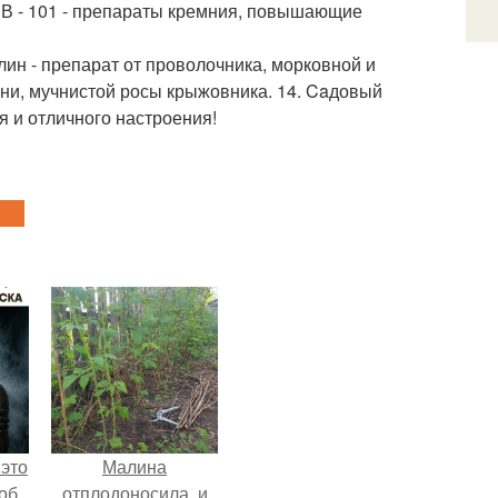
 НВ - 101 - препараты кремния, повышающие
лин - препарат от проволочника, морковной и
ишни, мучнистой росы крыжовника. 14. Caдовый
я и отличного настроения!
 это
Малина
об
отплодоносила, и