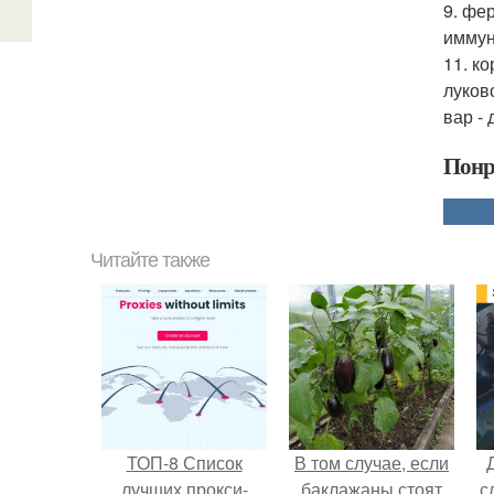
9. фе
иммун
11. к
луков
вар -
Понр
Читайте также
ТОП-8 Список
В том случае, если
лучших прокси-
баклажаны стоят
с