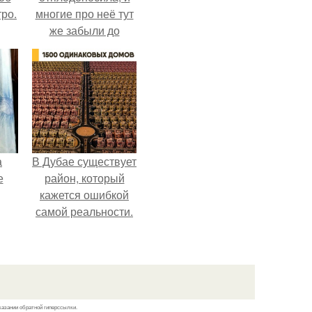
ро.
многие про неё тут
же забыли до
следующего лета.
а
В Дубае существует
е
район, который
кажется ошибкой
самой реальности.
казании обратной гиперссылки.