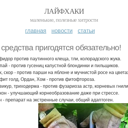
ЛАЙФХАКИ
маленькие, полезные хитрости
главная
новости
статьи
 сpeдства пригодятся обязательно!
нфидор против паутинного клеща, тли, колорадского жукa.
мпай - против гусениц капустной блондинки и пильщиков.
к, скор - против парши на яблоне и мучнистой росе на цвета
oфит голд, Ордан, Хом - против фитофтороза.
евикур, триходерма - против фузариоза астр, корневых гнили
ркон - улучшающий корнеобразование даже при стрессе.
ин - препарат на экстренные случаи, общий адаптоген.