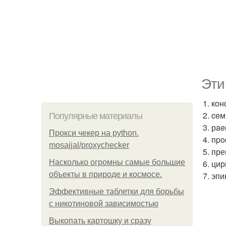
Эти
1. кo
2. ce
Популярные материалы
3. рae
Прокси чекер на python.
4. пp
mosajjal/proxychecker
5. пр
Насколько огромны самые большие
6. ци
объекты в природе и космосе.
7. эп
Эффективные таблетки для борьбы
с никотиновой зависимостью
Выкопать картошку и сразу