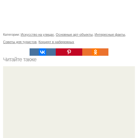
Категории:
Искусство на улицах
,
Основные арт-объекты
,
Интересные факты
,
Советы для туристов
,
Концерт в набережных
Читайте также
Печенье "Розочки". Это печенье моя тётя пекла,
практически еженедельно.