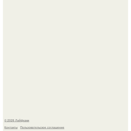
Из мягких груш красивого варенья дольками не
получится.
Домашние питомцы способны продлить жизнь своих
хозяев на 6-10 лет.
© 2026 Лайфхаки
Контакты
Пользовательское соглашение