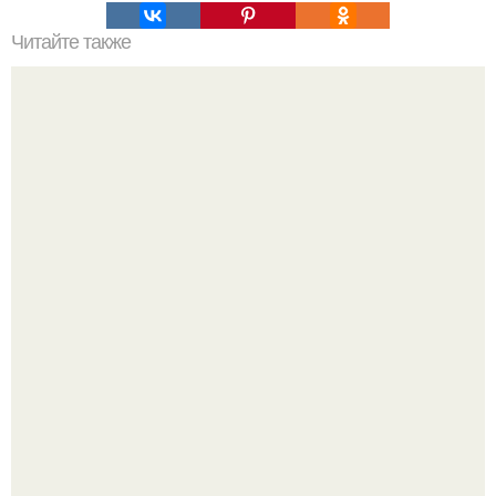
Читайте также
Лечимся тыквенным соком, мякотью тыквы.
В том случае, если баклажаны стоят красивой зелёной
стеной, а плодов почти не видно - радоваться тут