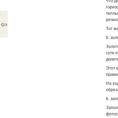
Что д
гориз
теплы
резко
⇦
Тот ж
5. зо
Золот
сути я
делить
Этот 
прави
На хо
обрез
6. за
Запол
фотог