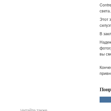
Contr
света
Этот 
силуэ
В зак
Надею
фотог
вы см
Конче
привн
Понр
Читайте также