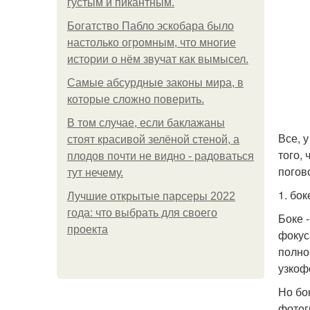
густым и пикантным.
Богатство Пабло эскобара было
настолько огромным, что многие
истории о нём звучат как вымысел.
Самые абсурдные законы мира, в
которые сложно поверить.
В том случае, если баклажаны
Все, 
стоят красивой зелёной стеной, а
того,
плодов почти не видно - радоваться
погов
тут нечему.
1. бок
Лучшие открытые парсеры 2022
года: что выбрать для своего
Боке 
проекта
фокус
полно
узкоф
Но бо
фотог