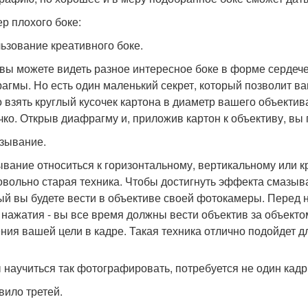
р плохого боке:
ьзование креативного боке.
вы можете видеть разное интересное боке в форме сердечек
агмы. Но есть один маленький секрет, который позволит в
 взять круглый кусочек картона в диаметр вашего объектива
чко. Открыв диафрагму и, приложив картон к объективу, вы
азывание.
вание относиться к горизонтальному, вертикальному или 
овольно старая техника. Чтобы достигнуть эффекта смазыв
ый вы будете вести в объективе своей фотокамеры. Перед 
 нажатия - вы все время должны вести объектив за объект
ния вашей цели в кадре. Такая техника отлично подойдет д
 научиться так фотографировать, потребуется не один кадр п
вило третей.