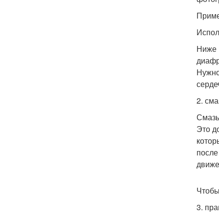
Приме
Испол
Ниже 
диафр
Нужно
серде
2. см
Смазы
Это д
котор
после
движе
Чтобы
3. пра