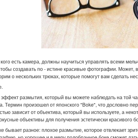
у кого есть камера, должны научиться управлять всеми ме
 чтобы создавать по - истине красивые фотографии. Может, в
орим о нескольких трюках, которые помогут вам сделать н
е.
- эффект размытия, который вы можете наблюдать на той ча
а. Термин произошел от японского "Boke", что дословно пе
стью зависит от объектива, который вы используете, а не
окусные объективы для получения эстетически красивого бо
ке бывает разное: плохое размытие, которое отвлекает зрит
рафию, но хорошее и в меру подобранное боке сможет дать