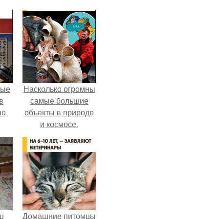
ные
Насколько огромны
в
самые большие
но
объекты в природе
и космосе.
ш
Домашние питомцы