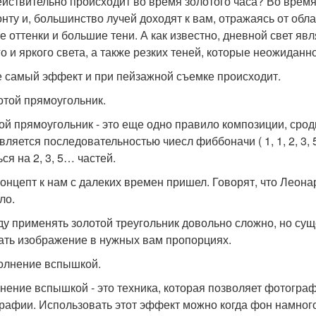
ействительно происходит во время золотого часа? Во время 
онту и, большинство лучей доходят к вам, отражаясь от обл
е оттенки и большие тени. А как известно, дневной свет яв
го и яркого света, а также резких теней, которые неожиданно
е самый эффект и при пейзажной съемке происходит.
лотой прямоугольник.
ой прямоугольник - это еще одно правило композиции, срод
вляется последовательностью чиесл фиббоначи ( 1, 1, 2, 3, 5,
ся на 2, 3, 5… частей.
концепт к нам с далеких времен пришел. Говорят, что Леона
ло.
ду применять золотой треугольник довольно сложно, но су
ать изображение в нужных вам пропорциях.
полнение вспышкой.
нение вспышкой - это техника, которая позволяет фотограф
рафии. Использовать этот эффект можно когда фон намного 