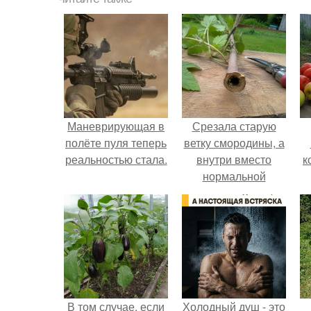
Маневрирующая в
Срезала старую
полёте пуля теперь
ветку смородины, а
реальностью стала.
внутри вместо
к
нормальной
светлой
сердцевины
оказалась чёрная
пустота.
В том случае, если
Холодный душ - это