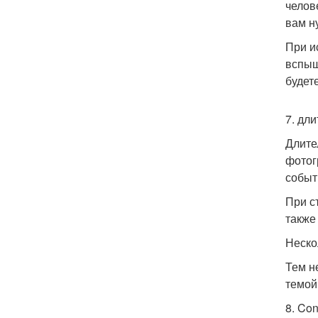
челов
вам н
При и
вспыш
будет
7. дл
Длите
фотог
событ
При с
также
Неско
Тем н
темой
8. Con