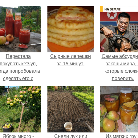
Перестала
Сырные лепешки
Самые абсурд
покупать кетчуп,
за 15 минут.
законы мира, 
огда попробовала
которые слож
сделать его с
поверить.
яблоками.
Яблок много -
Сняли лук или
Из мягких гру