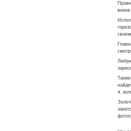
Прави
веков
Испол
гориз
своем
Главн
смотр
Любую
зарис
Также
найде
4. зол
Золот
закат
фотог