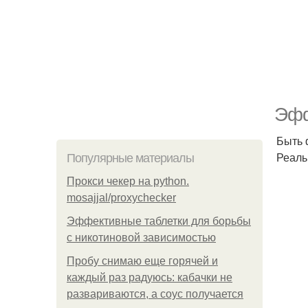
Эфф
Быть 
Реаль
Популярные материалы
Прокси чекер на python.
mosajjal/proxychecker
Эффективные таблетки для борьбы
с никотиновой зависимостью
Пробу снимаю еще горячей и
каждый раз радуюсь: кабачки не
развариваются, а соус получается