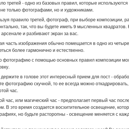
ло третей - одно из базовых правил, которые используются
 не только фотографами, но и художниками.
ьзуя правило третей, фотограф, при выборе композиции, ра
онтально, так, что вы будете иметь 9 мысленных квадратов
 арсенале и разбивают экран за вас.
ая часть изображения обычно помещается в одно из четыре
еться более гармонично и естественно.
 фотографию с помощью основных правил композиции мож
овку.
 держите в голове этот интересный прием для пост - обраб
те фотографию скучной, то ее всегда можно откадрировать,
отой час.
ой час, или магический час - предполагает первый час посл
ом. В это время создается восхитительное освещение, кото
рафиях, но будьте расторопны - освещение меняется с каж