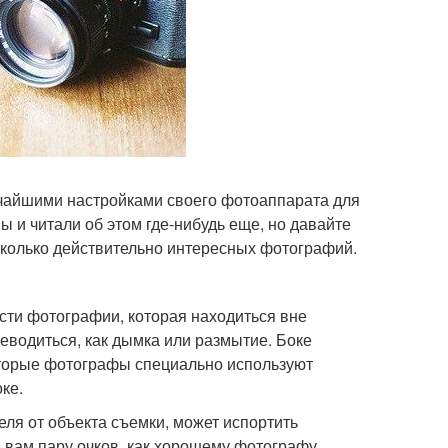
льчайшими настройками своего фотоаппарата для
ы и читали об этом где-нибудь еще, но давайте
есколько действительно интересных фотографий.
сти фотографии, которая находиться вне
реводиться, как дымка или размытие. Боке
которые фотографы специально используют
ке.
еля от объекта съемки, может испортить
 вам пару очков, как хорошему фотографу.