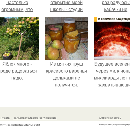
настолько
открытие моей
раз радуюсь:
огромным, что
школы - студии
кабачки не
многие истории о
"Новая я"?
развариваются
нём звучат как
соус получает
вымысел.
густым и
пикантным.
Яблок много -
Из мягких груш
Будущее вселен
роде радоваться
красивого варенья
через миллион
надо.
дольками не
миллиарды лет 
получится.
захватывающ
тайны.
онтакты
Пользовательское соглашение
Обратная связь
олитика конфидециальности
Копирование разрешено при у