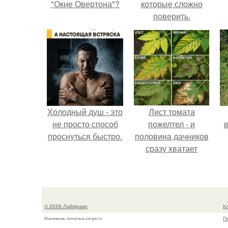
"Окне Овертона"?
которые сложно
поверить.
Холодный душ - это
Лист томата
не просто способ
пожелтел - и
в
проснуться быстро.
половина дачников
сразу хватает
удобрение.
© 2026 Лайфхаки
К
П
Маленькие, полезные хитрости