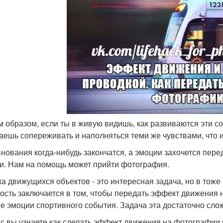
им образом, если ты в живую видишь, как развиваются эти с
аешь сопереживать и наполняться теми же чувствами, что 
нования когда-нибудь закончатся, а эмоции захочется пере
и. Нам на помощь может прийти фотография.
а движущихся объектов - это интересная задача, но в тоже
ость заключается в том, чтобы передать эффект движения 
же эмоции спортивного события. Задача эта достаточно сло
с вы узнаете как сделать эффект движения на фотографии