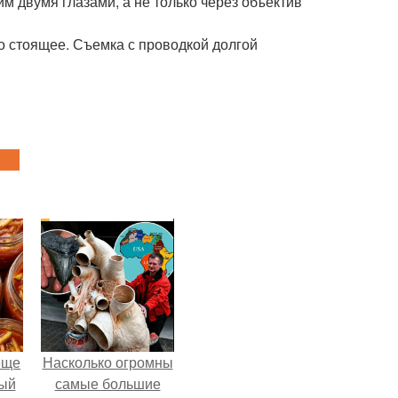
м двумя глазами, а не только через объектив
то стоящее. Съемка с проводкой долгой
еще
Насколько огромны
дый
самые большие