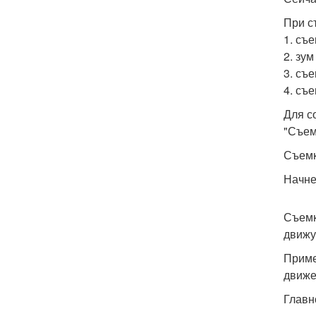
При с
1. съ
2. зу
3. съ
4. съ
Для с
"Съем
Съемк
Начне
Съемк
движу
Приме
движе
Главн