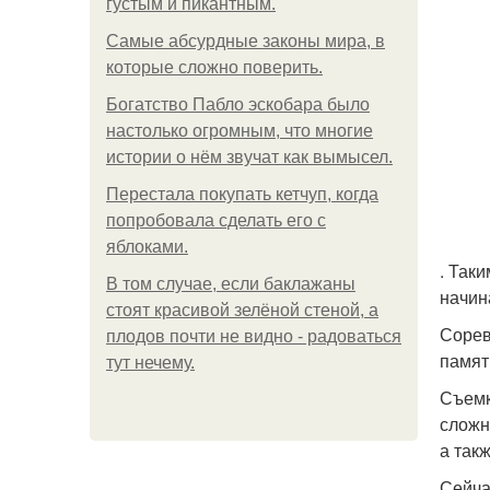
густым и пикантным.
Самые абсурдные законы мира, в
которые сложно поверить.
Богатство Пабло эскобара было
настолько огромным, что многие
истории о нём звучат как вымысел.
Перестала покупать кетчуп, когда
попробовала сделать его с
яблоками.
. Так
В том случае, если баклажаны
начин
стоят красивой зелёной стеной, а
Сорев
плодов почти не видно - радоваться
памят
тут нечему.
Съемк
сложн
а так
Сейча