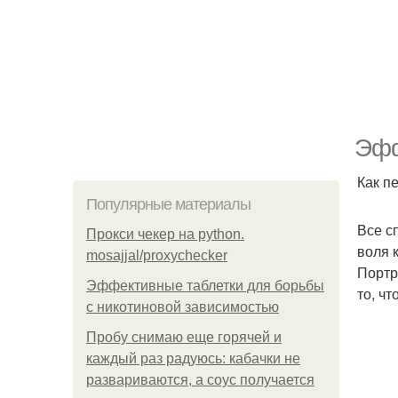
Эфф
Как п
Популярные материалы
Все с
Прокси чекер на python.
воля 
mosajjal/proxychecker
Портр
Эффективные таблетки для борьбы
то, ч
с никотиновой зависимостью
Пробу снимаю еще горячей и
каждый раз радуюсь: кабачки не
развариваются, а соус получается