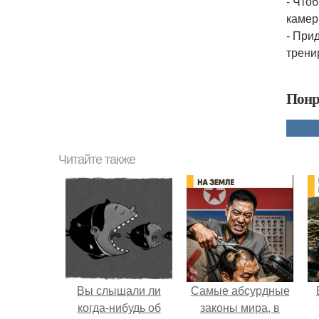
- Что
камер
- При
трени
Понр
Читайте также
Вы слышали ли
Самые абсурдные
когда-нибудь об
законы мира, в