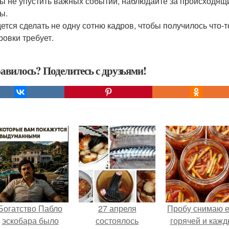
бы не упустить важных событий, наблюдайте за происходящи
ы.
дется сделать не одну сотню кадров, чтобы получилось что-
ровки требует.
авилось? Поделитесь с друзьями!
Богатство Пабло
27 апреля
Пробу снимаю 
эскобара было
состоялось
горячей и каж