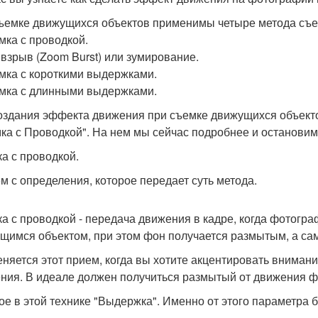
ъемке движущихся объектов применимы четыре метода съе
емка с проводкой.
м взрыв (Zoom Burst) или зумирование.
емка с короткими выдержками.
емка с длинными выдержками.
оздания эффекта движения при съемке движущихся объекто
ка с Проводкой". На нем мы сейчас подробнее и остановим
а с проводкой.
м с определения, которое передает суть метода.
а с проводкой - передача движения в кадре, когда фотогр
щимся объектом, при этом фон получается размытым, а сам
няется этот прием, когда вы хотите акцентировать внимани
ния. В идеале должен получиться размытый от движения фо
ое в этой технике "Выдержка". Именно от этого параметра б