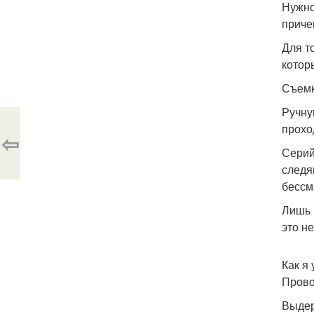
Нужно
приче
Для т
котор
Съемк
Ручну
прохо
⇦
Серий
следя
бессм
Лишь 
это н
Как я
Прово
Выдер