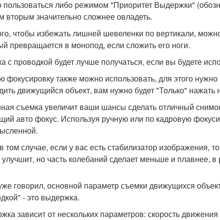
 пользоваться либо режимом "Приоритет Выдержки" (обозна
м вторым значительно сложнее овладеть.
ого, чтобы избежать лишней шевеленки по вертикали, можн
ый превращается в монопод, если сложить его ноги.
а с проводкой будет лучше получаться, если вы будете исп
ю фокусировку также можно использовать, для этого нужно н
дить движущийся объект, вам нужно будет "Только" нажать н
ная съемка увеличит ваши шансы сделать отличный снимок,
щий авто фокус. Используя ручную или по кадровую фокуси
ысленной.
в том случае, если у вас есть стабилизатор изображения, т
е улучшит, но часть колебаний сделает меньше и плавнее, в
 уже говорил, основной параметр съемки движущихся объек
дкой" - это выдержка.
жка зависит от нескольких параметров: скорость движения 