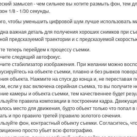
еский замысел - чем сильнее вы хотите размыть фон, тем 
он 1/8 - 1/30 секунды.
ого, чтобы уменьшить цифровой шум лучше использовать м
дна важная деталь для получения хороших снимков при съе
ной предсказуемой траектории и с предсказуемой скорость
те теперь перейдем к процессу съемки.
ючите следящий автофокус.
ючите стабилизатор изображения. При желании можно восп
кусируйтесь на объекте съемки, плавно и без рывков повор
ния объекта. Нажмите на спуск до конца и, не переставая п
ом, если у вас включена серийная съемка, то вы получите н
ние камеры и объекта съемки, тем качественнее будет резу
ользуйте правила композиции в построении кадра. Движущий
алось место для движения, будто объект только что попал в к
ать и про правило третей (правило золотого сечения.
ользуйте фон, контрастный объекту съемки. Согласитесь, 
зиционно просто убьет всю фотографию.