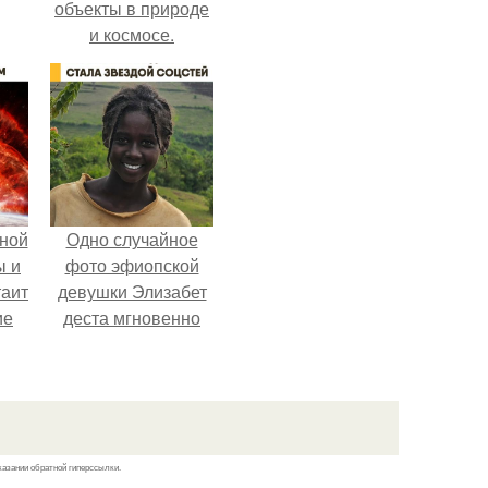
объекты в природе
и космосе.
, а
ся
ной
Одно случайное
ы и
фото эфиопской
таит
девушки Элизабет
ие
деста мгновенно
разлетелось по
всему интернету и
сделало её новой
звездой соцсетей.
казании обратной гиперссылки.