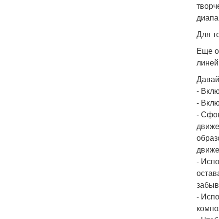
творч
диапаз
Для т
Еще о
линей
Давай
- Вкл
- Вкл
- Сфо
движе
образ
движе
- Исп
остав
забыв
- Исп
компо