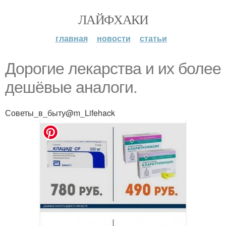
ЛАЙФХАКИ
главная
новости
статьи
Дорогие лекарства и их более
дешёвые аналоги.
Советы_в_быту@m_Lifehack