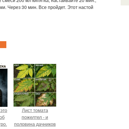
 смеси 200 мл кипятка, настаивайте 20 мин.,
ми. Через 30 мин. Все пройдет. Этот настой
 это
Лист томата
об
пожелтел - и
ро.
половина дачников