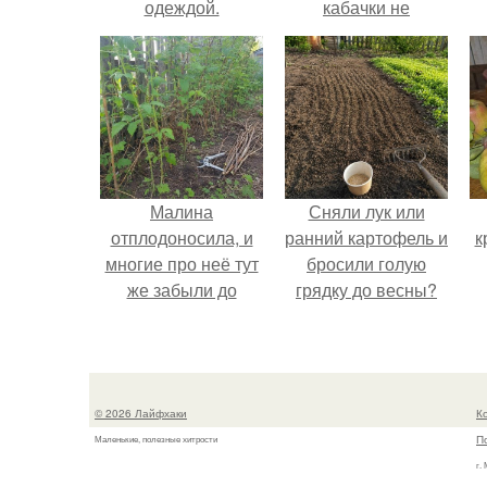
одеждой.
кабачки не
развариваются, а
соус получается
густым и
пикантным.
Малина
Сняли лук или
отплодоносила, и
ранний картофель и
к
многие про неё тут
бросили голую
же забыли до
грядку до весны?
следующего лета.
© 2026 Лайфхаки
К
П
Маленькие, полезные хитрости
г.