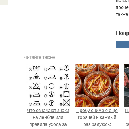
Базил
проце
также
Понр
Читайте также
Что означают знаки
Пробу снимаю еще
Н
на лейбле или
горячей и каждый
правила ухода за
раз радуюсь:
о