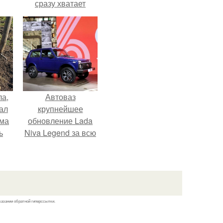
сразу хватает
удобрение.
ла,
Автоваз
ал
крупнейшее
ама
обновление Lada
ь
Niva Legend за всю
историю
представил.
казании обратной гиперссылки.