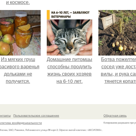
и космосе.
Из мягких груш
Домашние питомцы
Ботва пожелте
расивого варенья
способны продлить
сосед уже дост
дольками не
жизнь своих хозяев
вилы, и рука с
получится.
на 6-10 лет.
тянется копат
картошку.
онтакты
Пользовательское соглашение
Обратная связь
олитика конфидециальности
Копирование разрешено при у
 Москва, ЗАО, Раменки, Лобачевского улица 98 корп.3, Офисно-жилой комплекс «АКСИОМА»,