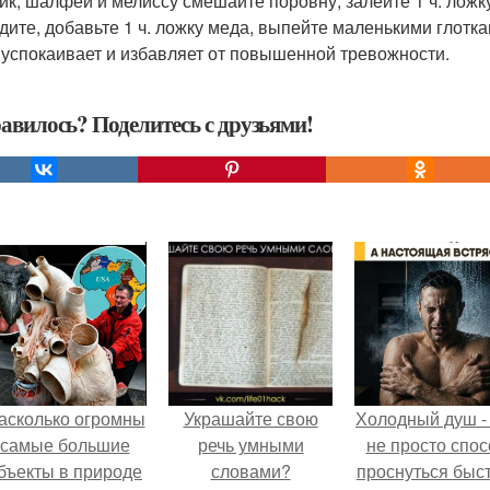
ик, шалфей и мелиссу смешайте поровну, залейте 1 ч. ложку
дите, добавьте 1 ч. ложку меда, выпейте маленькими глотка
 успокаивает и избавляет от повышенной тревожности.
авилось? Поделитесь с друзьями!
асколько огромны
Украшайте свою
Холодный душ -
самые большие
речь умными
не просто спос
бъекты в природе
словами?
проснуться быст