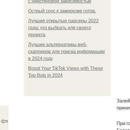
с никотиновой зависимостью
Острый соус к заморозке готов.
Лучшие открытые парсеры 2022
года: что выбрать для своего
проекта
Лучшие альтернативы веб-
скапперов для поиска информации
в 2024 году
Boost Your TikTok Views with These
Top Bots in 2024
Залей
прини
⇦
При г