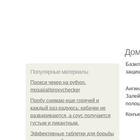
Дом
Базил
защищ
Популярные материалы
Прокси чекер на python.
Ангин
mosajjal/proxychecker
Залей
Пробу снимаю еще горячей и
полощ
каждый раз радуюсь: кабачки не
Конъю
развариваются, а соус получается
густым и пикантным.
Эффективные таблетки для борьбы