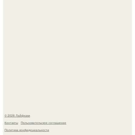
В Дубае существует район, который кажется ошибкой
самой реальности.
Академик ран Онищенко призвал россиян не ездить
отдыхать за границу: "Зачем Ездить в Турцию, Когда у
нас в Стране Есть Практически все".
© 2026 Лайфхаки
Контакты
Пользовательское соглашение
Политика конфидециальности