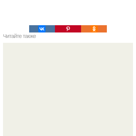
Читайте также
Что делать на ночевке с подругой. Как устроить весёлую
ночёвку с подружками