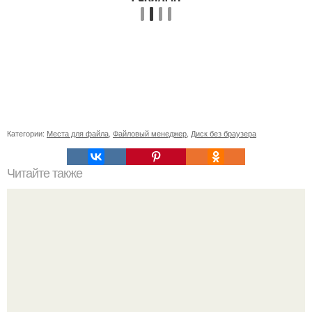
Категории:
Места для файла
,
Файловый менеджер
,
Диск без браузера
Читайте также
Как узнать где плюс, а где минус на проводах. Как