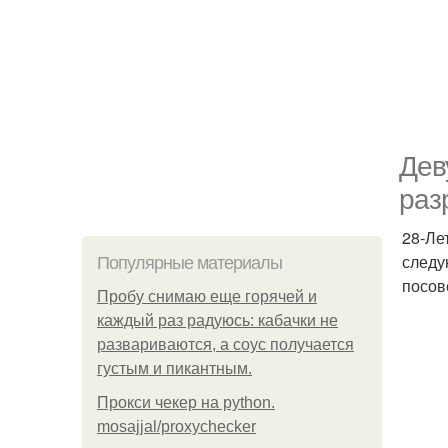
Дев
раз
28-Ле
следу
Популярные материалы
посов
Пробу снимаю еще горячей и
каждый раз радуюсь: кабачки не
развариваются, а соус получается
густым и пикантным.
Прокси чекер на python.
mosajjal/proxychecker