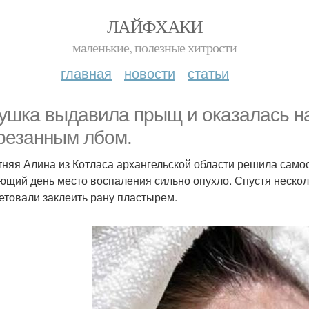
ЛАЙФХАКИ
маленькие, полезные хитрости
главная
новости
статьи
ушка выдавила прыщ и оказалась н
резанным лбом.
тняя Алина из Котласа архангельской области решила самос
ющий день место воспаления сильно опухло. Спустя несколь
етовали заклеить рану пластырем.