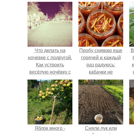
Что делать на
Пробу снимаю еще
В
ночевке с подругой.
горячей и каждый
Как устроить
раз радуюсь:
весёлую ночёвку с
кабачки не
подружками
развариваются, а
соус получается
густым и
пикантным.
Яблок много -
Сняли лук или