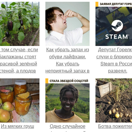
 том случае, если
Как убрать запах из
Депутат Горел
баклажаны стоят
обуви лайфхаки.
слухи о блокиро
красивой зелёной
Как убрать
Steam в Росс
стеной, а плодов
неприятный запах в
развеял.
почти не видно -
обуви.
радоваться тут
нечему.
Из мягких груш
Одно случайное
Ботва пожелте