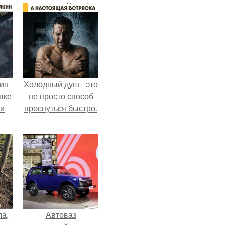
кин
Холодный душ - это
вке
не просто способ
ии
проснуться быстро.
ла,
Автоваз