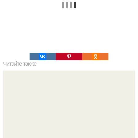
Читайте также
Как построить каркасную баню своими руками:
пошаговая инструкция и советы.