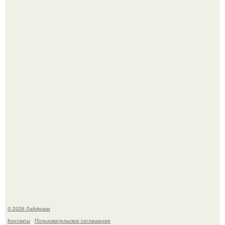
Автоваз крупнейшее обновление Lada Niva Legend за
всю историю представил.
Чем заболела груша и как ее лечить?
© 2026 Лайфхаки
Контакты
Пользовательское соглашение