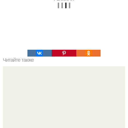
Читайте также
Надписи для органайзера хорошего настроения
распечатать. Идеи "Органайзеров Хорошего
Настроения" с примерами подарочков.