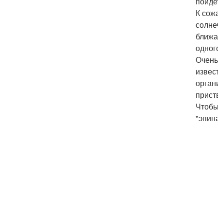
пойдет
К сож
солне
ближа
одного
Очень
извес
орган
прист
Чтобы
"эпин