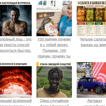
олодный душ - это
100 причин почему
Четыре салата
не просто способ
я с тобой дружу.
банках на зим
роснуться быстро.
Подарки. 100
причин, почему ты
моя лучшая
подруга.
удущее вселенной
Одно случайное
Автоваз