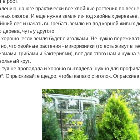
 в рост.
алению, на юге практически все хвойные растения по весне
чных ожогов. И еще нужна земля из-под хвойных деревьев. Э
йший лес и начать выгребать землю из-под корней живых де
 дерева, чуть у другого.
 хорошо, если земля будет с иголками. Не нужно переживать
тно, что хвойные растения - микоризники (то есть живут в 
измами, грибами и бактериями), вот для этого нам и нужна 
вольный круг.
 туя не пропадала и хорошо выглядела, нужно для профила
а". Опрыскивайте щедро, чтобы капало с иголок. Опрыскива