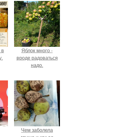
 в
Яблок много -
у.
вроде радоваться
надо.
Чем заболела