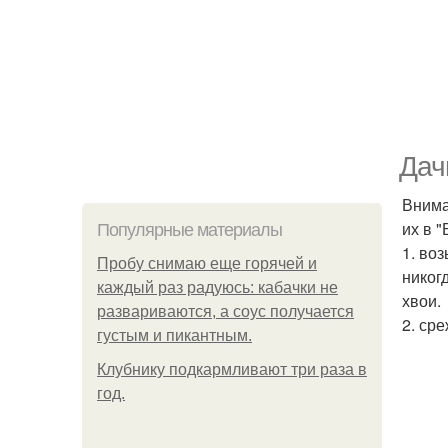
Дач
Внима
их в 
Популярные материалы
1. во
Пробу снимаю еще горячей и
никог
каждый раз радуюсь: кабачки не
хвои.
развариваются, а соус получается
2. сре
густым и пикантным.
Клубнику подкaрмливают три раза в
гoд.