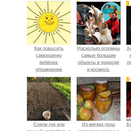
Как повысить
Насколько огромны
Х
самооценку
самые большие
ребёнка:
объекты в природе
п
упражнение
и космосе.
"Солнышко".
Сняли лук или
Из мягких груш
Б