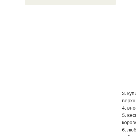
3. ку
верхн
4. вн
5. ве
коров
6. лю