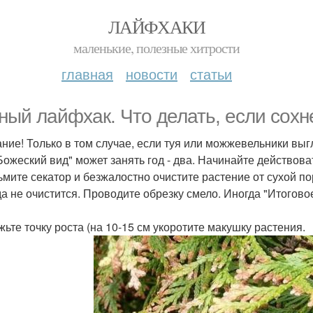
ЛАЙФХАКИ
маленькие, полезные хитрости
главная
новости
статьи
ный лайфхак. Что делать, если сохн
ние! Только в том случае, если туя или можжевельники выг
"Божеский вид" может занять год - два. Начинайте действова
зьмите секатор и безжалостно очистите растение от сухой п
да не очистится. Проводите обрезку смело. Иногда "Итогов
жьте точку роста (на 10-15 см укоротите макушку растения.