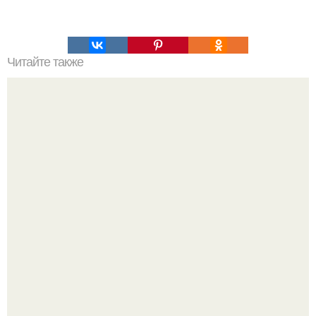
Читайте также
Надписи для органайзера хорошего настроения
распечатать. Идеи "Органайзеров Хорошего
Настроения" с примерами подарочков.