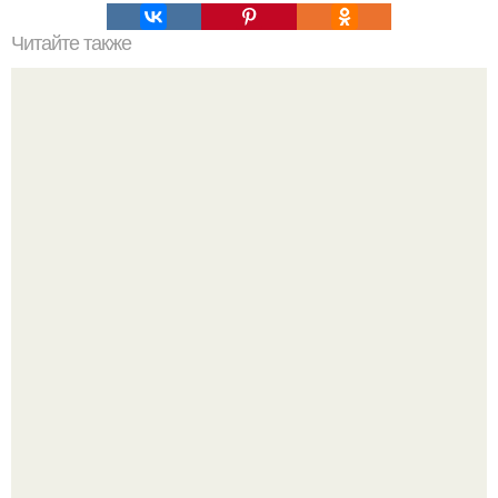
Читайте также
Что такое пергола.
Насколько огромны самые большие объекты в природе
и космосе.