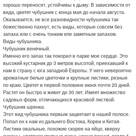
хорошо переносят, устойчивы к дыму. В зависимости от
вида, цветет чубушник с конца мая до начала августа.
Оказывается, не все разновидности чубушника так
божественно пахнут, есть виды, которые совсем без
запаха или с очень тонким еле заметным запахом.
Виды чубушника.
Чубушник венечный.
Именно его запах так покорил в парке мое сердце. Это
высокий кустарник до 3 метров высотой, приехавший к
нам в страну с юга западной Европы. У него невероятно
ароматные белые цветочки и крупные листики, резные
по краю. Цветет в первой половине июня почти 20 дней.
Растет он быстро и живет до 30 лет. Имеет множество
садовых форм, отличающихся красивой листвой.
Чубушник шренка.
Этот вид чубушника первым зацветает в нашей полосе.
Попал он к нам из дальнего Востока, Кореи и Китая.
Листики овальные, похожие скорее на яйцо, кверху
сужены, цветочки крупные очень нежно пахнут, около 4