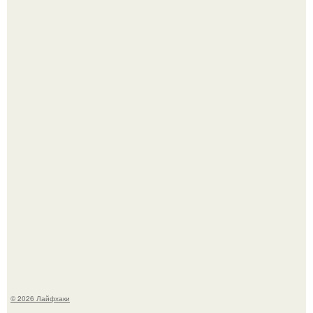
Чем заболела груша и как ее лечить?
В Дубае существует район, который кажется ошибкой
самой реальности.
© 2026 Лайфхаки