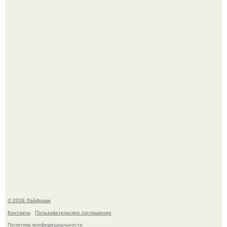
Одно случайное фото эфиопской девушки Элизабет
деста мгновенно разлетелось по всему интернету и
сделало её новой звездой соцсетей.
Автоваз крупнейшее обновление Lada Niva Legend за
всю историю представил.
© 2026 Лайфхаки
Контакты
Пользовательское соглашение
Политика конфидециальности