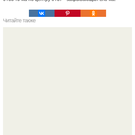
Читайте также
11 причин есть фисташки.
Самые абсурдные законы мира, в которые сложно