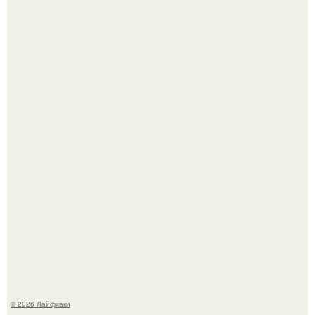
Из мягких груш красивого варенья дольками не
получится.
Будущее вселенной через миллионы и миллиарды лет
таит захватывающие тайны.
© 2026 Лайфхаки