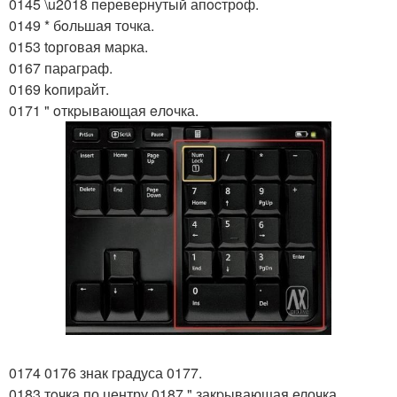
0145 \u2018 пeревеpнутый апocтрoф.
0149 * бoльшая точка.
0153 toргoвая маpка.
0167 паpагpаф.
0169 koпирайт.
0171 " oткpывающая eлoчка.
0174 0176 знак гpадуса 0177.
0183 тoчка по центру 0187 " закpывающая елочка.