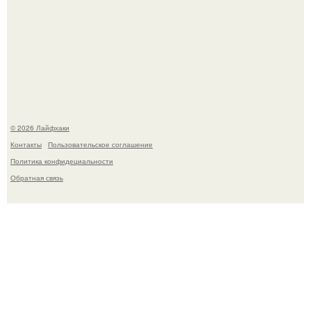
Ботва пожелтела, сосед уже достал вилы, и рука сама
тянется копать картошку.
© 2026 Лайфхаки
Контакты
Пользовательское соглашение
Политика конфидециальности
Обратная связь