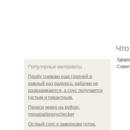
Что
Здоро
Совет
Популярные материалы
Пробу снимаю еще горячей и
каждый раз радуюсь: кабачки не
развариваются, а соус получается
густым и пикантным.
Прокси чекер на python.
mosajjal/proxychecker
Острый соус к заморозке готов.