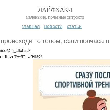
ЛАЙФХАКИ
маленькие, полезные хитрости
главная
новости
статьи
 происходит с телом, если полчаса в
вье@m_Lifehack.
ы_в_быту@m_Lifehack