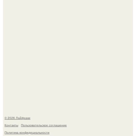
Малина отплодоносила, и многие про неё тут же забыли
до следующего лета.
Сняли лук или ранний картофель и бросили голую грядку
до весны?
© 2026 Лайфхаки
Контакты
Пользовательское соглашение
Политика конфидециальности