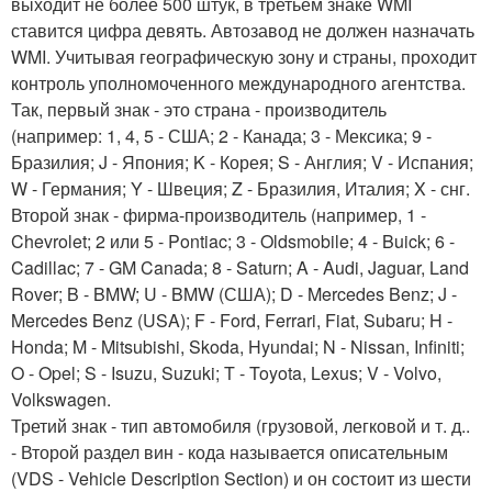
выходит не более 500 штук, в третьем знаке WMI
ставится цифра девять. Автозавод не должен назначать
WMI. Учитывая географическую зону и страны, проходит
контроль уполномоченного международного агентства.
Так, первый знак - это страна - производитель
(например: 1, 4, 5 - США; 2 - Канада; 3 - Мексика; 9 -
Бразилия; J - Япония; K - Корея; S - Англия; V - Испания;
W - Германия; Y - Швеция; Z - Бразилия, Италия; X - снг.
Второй знак - фирма-производитель (например, 1 -
Chevrolet; 2 или 5 - Pontiac; 3 - Oldsmobile; 4 - Buick; 6 -
Cadillac; 7 - GM Canada; 8 - Saturn; A - Audi, Jaguar, Land
Rover; B - BMW; U - BMW (США); D - Mercedes Benz; J -
Mercedes Benz (USA); F - Ford, Ferrari, Fiat, Subaru; H -
Honda; M - Mitsubishi, Skoda, Hyundai; N - Nissan, Infiniti;
O - Opel; S - Isuzu, Suzuki; T - Toyota, Lexus; V - Volvo,
Volkswagen.
Третий знак - тип автомобиля (грузовой, легковой и т. д..
- Второй раздел вин - кода называется описательным
(VDS - Vehicle Description Section) и он состоит из шести