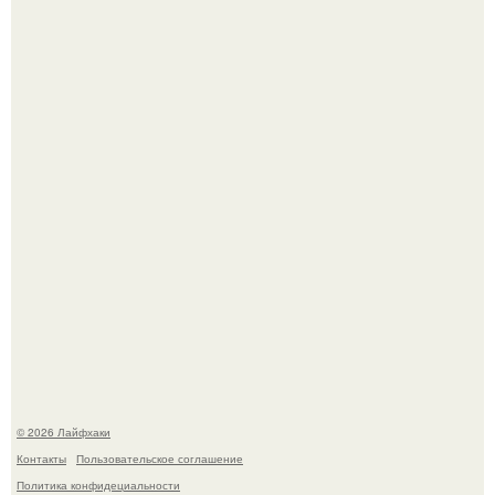
Депутат Горелкин слухи о блокировке Steam в России
развеял.
Холодный душ - это не просто способ проснуться
быстро.
© 2026 Лайфхаки
Контакты
Пользовательское соглашение
Политика конфидециальности