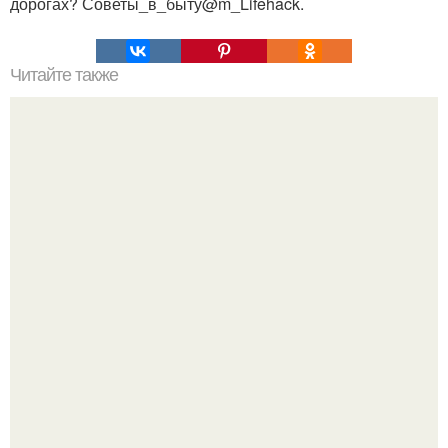
дорогах? Советы_в_быту@m_Lifehack.
Читайте также
Как делать крутейшие силуэтные снимки!