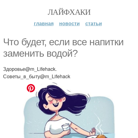
ЛАЙФХАКИ
главная
новости
статьи
Что будет, если все напитки
заменить водой?
Здоровье@m_Lifehack.
Советы_в_быту@m_Lifehack