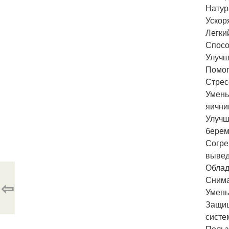
Натур
Ускор
Легки
Спосо
Улучш
Помог
Стрес
Умень
яични
Улучш
берем
Согре
вывед
Облад
Снима
⇦
Умень
Защищ
систе
Польз