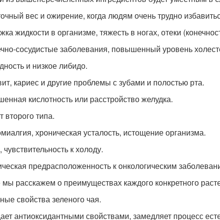
очный вес и ожирение, когда людям очень трудно избавить
ка жидкости в организме, тяжесть в ногах, отеки (конечносте
чно-сосудистые заболевания, повышенный уровень холесте
дность и низкое либидо.
вит, кариес и другие проблемы с зубами и полостью рта.
енная кислотность или расстройство желудка.
т второго типа.
миалгия, хроническая усталость, истощение организма.
, чувствительность к холоду.
ическая предрасположенность к онкологическим заболеван
 мы расскажем о преимуществах каждого конкретного раст
ные свойства зеленого чая.
ает антиоксидантными свойствами, замедляет процесс есте