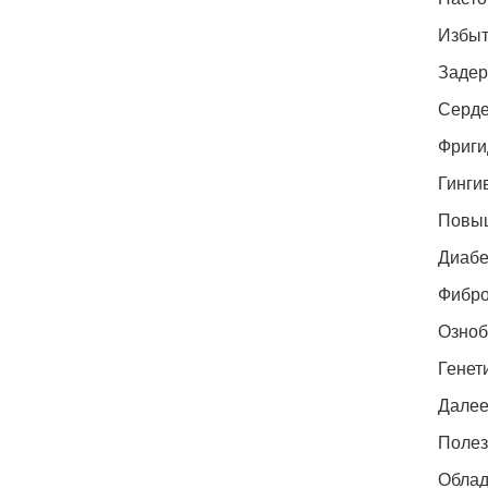
Избыт
Задерж
Серде
Фриги
Гинги
Повыш
Диабе
Фибро
Озноб
Генет
Далее
Полез
Облад