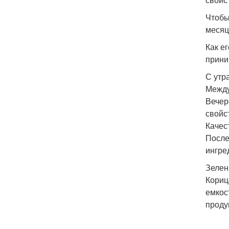
Чтобы
месяц
Как е
прини
С утр
Между
Вечер
свойс
Качес
После
ингре
Зелен
Кориц
емкос
проду