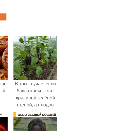
еще
В том случае, если
дый
баклажаны стоят
красивой зелёной
стеной, а плодов
, а
почти не видно -
ся
радоваться тут
нечему.