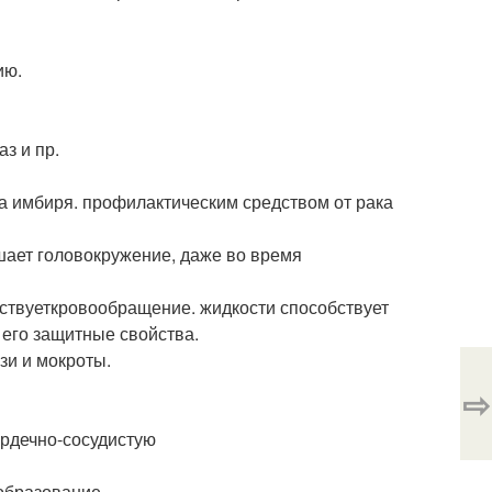
ию.
з и пр.
а имбиря. профилактическим средством от рака
шает головокружение, даже во время
обствуеткровообращение. жидкости способствует
его защитные свойства.
зи и мокроты.
⇨
рдечно-сосудистую
образование.