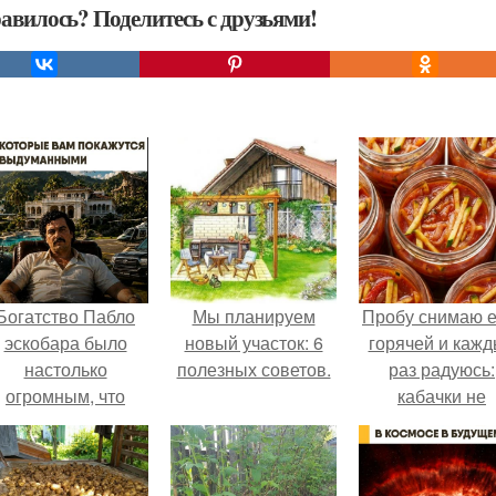
авилось? Поделитесь с друзьями!
Богатство Пабло
Мы планируем
Пробу снимаю 
эскобара было
новый участок: 6
горячей и каж
настолько
полезных советов.
раз радуюсь:
огромным, что
кабачки не
многие истории о
развариваются
нём звучат как
соус получает
вымысел.
густым и