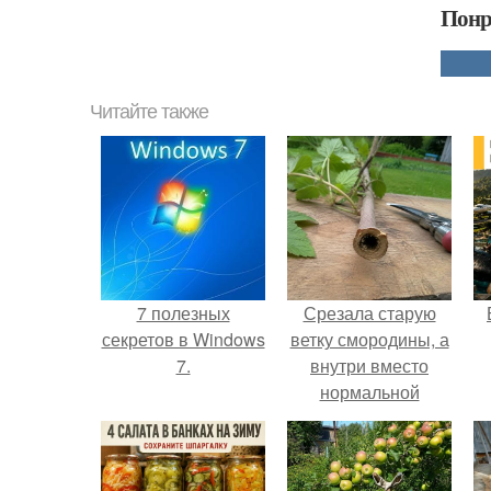
Понр
Читайте также
7 полезных
Срезала старую
секретов в Windows
ветку смородины, а
7.
внутри вместо
нормальной
светлой
сердцевины
оказалась чёрная