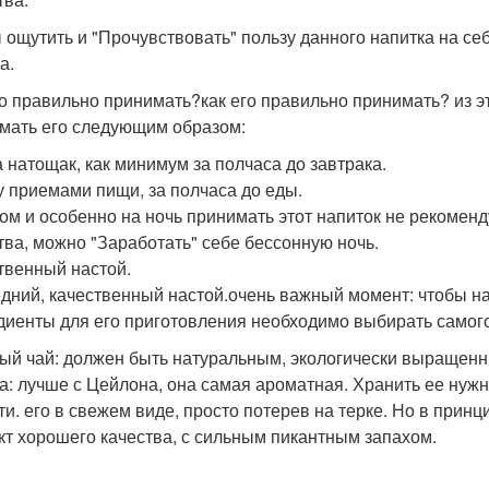
 ощутить и "Прочувствовать" пользу данного напитка на себ
а.
го правильно принимать?как его правильно принимать? из э
мать его следующим образом:
а натощак, как минимум за полчаса до завтрака.
 приемами пищи, за полчаса до еды.
ом и особенно на ночь принимать этот напиток не рекоменд
тва, можно "Заработать" себе бессонную ночь.
твенный настой.
дний, качественный настой.очень важный момент: чтобы н
диенты для его приготовления необходимо выбирать самого
ый чай: должен быть натуральным, экологически выращен
а: лучше с Цейлона, она самая ароматная. Хранить ее нужн
ти. его в свежем виде, просто потерев на терке. Но в принц
кт хорошего качества, с сильным пикантным запахом.