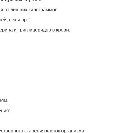
ся от лишних килограммов.
й, век и пр. ).
рина и триглицеридов в крови.
иям.
ения:
ственного старения клеток организма.