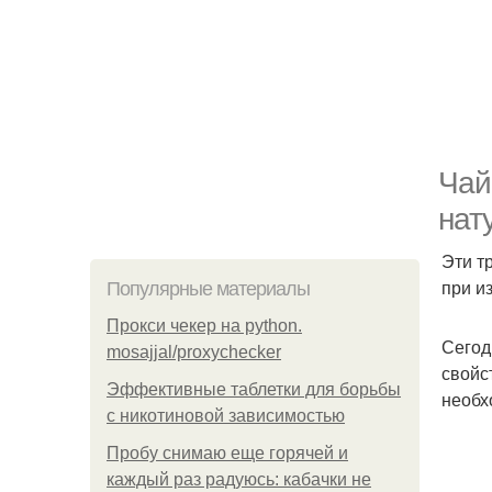
Чай
нат
Эти т
при и
Популярные материалы
Прокси чекер на python.
Сегод
mosajjal/proxychecker
свойс
Эффективные таблетки для борьбы
необх
с никотиновой зависимостью
Пробу снимаю еще горячей и
каждый раз радуюсь: кабачки не