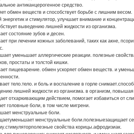
альное антиканцерогенное средство.
яет обмен веществ и способствует борьбе с лишним весом.
й энергетик и стимулятор, улучшает внимание и концентрац
бствует выведению лишней жидкости из организма.
ает состояние зубов и десен.
ает при лечении кожных заболеваний, таких как акне, псориа
с.
шает уменьшает аллергические реакции. полезные свойств
ков, простаты и толстой кишки.
ает пищеварение. обмен ускоряет обмен веществ. и умень
енности.
вает тело.тело. и боль и воспаление в горле снимает.спос
ению лишней жидкости из организма. в организм, повышая 
ает отхаркивающим действием, помогает избавиться от сли
ет головные боли, в том числе мигрени.
шает менструальные боли.
аетуменьшает менструальные боли.полезныезащищает се
му.стимуляторполезные свойства корицы.афродизиак.
а для пищеварения: снижает кислотность и уменьшает газо