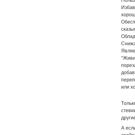
Избав
хорош
Обесп
сказы
Облад
Снижа
Являе
"Живи
порез
добав
перел
или х
Тольк
стеви
други
А есл
свойс