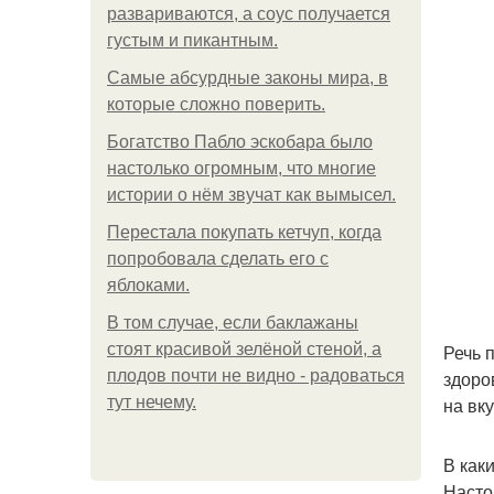
развариваются, а соус получается
густым и пикантным.
Самые абсурдные законы мира, в
которые сложно поверить.
Богатство Пабло эскобара было
настолько огромным, что многие
истории о нём звучат как вымысел.
Перестала покупать кетчуп, когда
попробовала сделать его с
яблоками.
В том случае, если баклажаны
стоят красивой зелёной стеной, а
Речь 
плодов почти не видно - радоваться
здоро
тут нечему.
на вку
В как
Насто