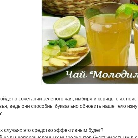
пойдет о сочетании зеленого чая, имбиря и корицы с их по
вья, ведь они способны буквально обновить наше тело изну
с.
их случаях это средство эффективным будет?
й из вышеперечисленных ингредиентов будет уместным в с