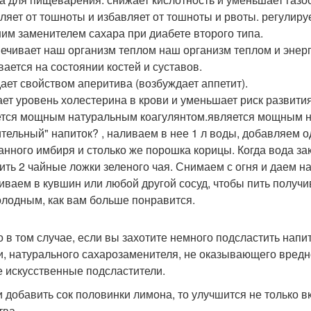
ляет от тошноты и избавляет от тошноты и рвоты. регулируе
им заменителем сахара при диабете второго типа.
ечивает наш организм теплом наш организм теплом и энерг
вается на состоянии костей и суставов.
ает свойством аперитива (возбуждает аппетит).
ет уровень холестерина в крови и уменьшает риск развити
тся мощным натуральным коагулянтом.является мощным на
тельный" напиток? , наливаем в нее 1 л воды, добавляем о
анного имбиря и столько же порошка корицы. Когда вода зак
ить 2 чайные ложки зеленого чая. Снимаем с огня и даем н
иваем в кувшин или любой другой сосуд, чтобы пить получи
олодным, как вам больше понравится.
о в том случае, если вы захотите немного подсластить напи
и, натурального сахарозаменителя, не оказывающего вредно
е искусственные подсластители.
и добавить сок половинки лимона, то улучшится не только вк
тва.