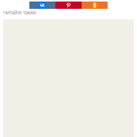
Читайте также
450 килограммов картошки - из одной сотки!
В том случае, если баклажаны стоят красивой зелёной
стеной, а плодов почти не видно - радоваться тут