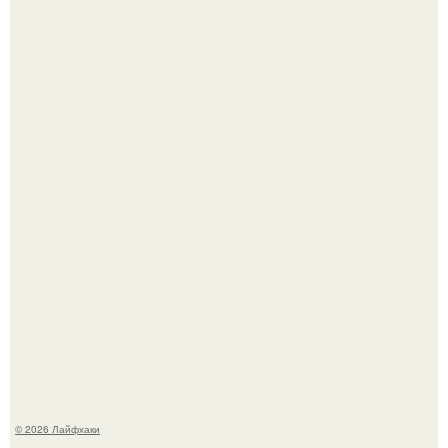
Автоваз крупнейшее обновление Lada Niva Legend за
всю историю представил.
В Дубае существует район, который кажется ошибкой
самой реальности.
© 2026 Лайфхаки