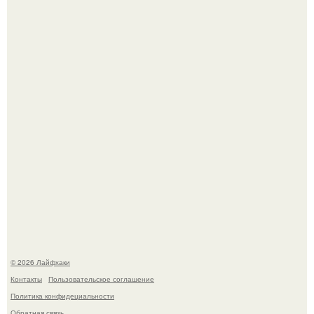
Малина отплодоносила, и многие про неё тут же забыли
до следующего лета.
Домашние питомцы способны продлить жизнь своих
хозяев на 6-10 лет.
© 2026 Лайфхаки
Контакты
Пользовательское соглашение
Политика конфидециальности
Обратная связь