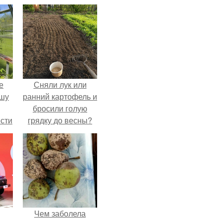
е
Сняли лук или
ышу
ранний картофель и
бросили голую
сти
грядку до весны?
ие?
Чем заболела