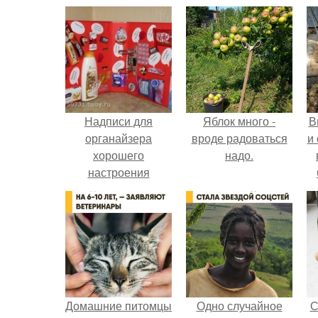
Надписи для
Яблок много -
В
органайзера
вроде радоваться
и
хорошего
надо.
настроения
распечатать. Идеи
с
"Органайзеров
Хорошего
п
Настроения" с
примерами
подарочков.
Домашние питомцы
Одно случайное
С