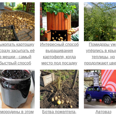
ыкопать картошку
Интересный способ
Помидоры уж
 сразу засыпать её
выращивания
упёрлись в кр
в мешки - самый
картофеля, когда
теплицы, но
быстрый способ
место под посадку
продолжают цве
прятать вместе с
ограничено.
как сумасшедш
урожаем гниль,
орезы и больные
клубни.
мородины в этом
Ботва пожелтела,
Автоваз