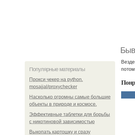
Быв
Везде
потом
Популярные материалы
Прокси чекер на python.
Понр
mosajjal/proxychecker
Насколько огромны самые большие
объекты в природе и космосе.
Эффективные таблетки для борьбы
с никотиновой зависимостью
Выкопать картошку и сразу