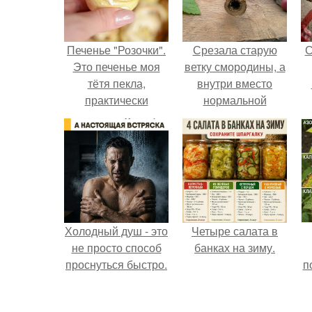
Печенье "Розочки".
Срезала старую
С
Это печенье моя
ветку смородины, а
тётя пекла,
внутри вместо
практически
нормальной
еженедельно.
светлой
сердцевины
оказалась чёрная
пустота.
Холодный душ - это
Четыре салата в
не просто способ
банках на зиму.
проснуться быстро.
п