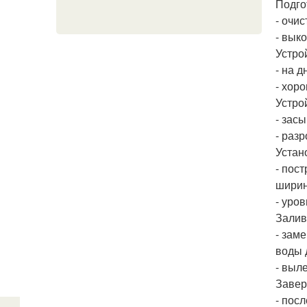
Подго
- очи
- вык
Устро
- на 
- хор
Устро
- зас
- раз
Устан
- пос
ширин
- уро
Залив
- зам
воды 
- выл
Завер
- пос