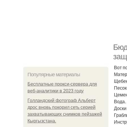
Бюд
защ
Вот п
Матер
Популярные материалы
Щебен
Бесплатные прокси-сервера для
Песок
веб-аналитики в 2023 году
Цемен
Голландский фотограф Альберт
Вода.
дрос вновь покорил сеть серией
Доски
захватывающих снимков пейзажей
Грабл
Кыргызстана.
Инстр