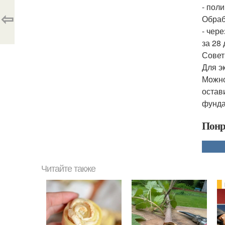
- пол
⇦
Обраб
- чер
за 28 
Совет
Для э
Можно
остав
фунда
Понр
Читайте также