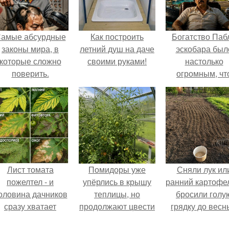
амые абсурдные
Как построить
Богатство Паб
законы мира, в
летний душ на даче
эскобара был
которые сложно
своими руками!
настолько
поверить.
огромным, чт
многие истории
нём звучат ка
вымысел.
Лист томата
Помидоры уже
Сняли лук ил
пожелтел - и
упёрлись в крышу
ранний картофе
оловина дачников
теплицы, но
бросили голу
сразу хватает
продолжают цвести
грядку до весн
удобрение.
как сумасшедшие?