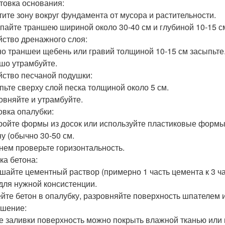
товка основания:
стите зону вокруг фундамента от мусора и растительности.
опайте траншею шириной около 30-40 см и глубиной 10-15 см
йство дренажного слоя:
дно траншеи щебень или гравий толщиной 10-15 см засыпьте
ошо утрамбуйте.
йство песчаной подушки:
ыпьте сверху слой песка толщиной около 5 см.
ровняйте и утрамбуйте.
овка опалубки:
тройте формы из досок или используйте пластиковые формы
у (обычно 30-50 см.
внем проверьте горизонтальность.
ка бетона:
ешайте цементный раствор (примерно 1 часть цемента к 3 ч
для нужной консистенции.
ейте бетон в опалубку, разровняйте поверхность шпателем 
шение:
ле заливки поверхность можно покрыть влажной тканью или