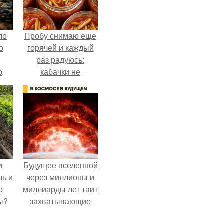
ло
Пробу снимаю еще
о
горячей и каждый
раз радуюсь:
о
кабачки не
 о
развариваются, а
к
соус получается
густым и
пикантным.
и
Будущее вселенной
ль и
через миллионы и
ю
миллиарды лет таит
ы?
захватывающие
тайны.