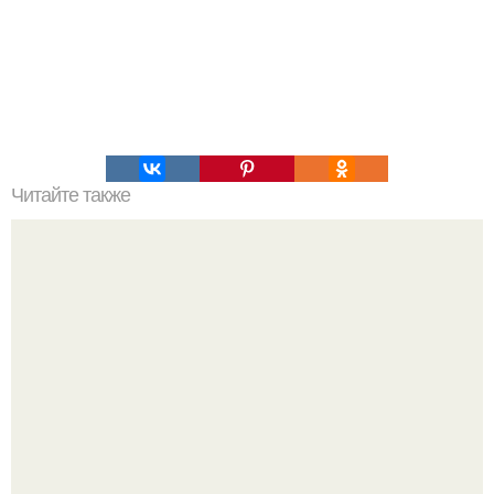
Читайте также
Что делать на ночевке с подругой. Как устроить весёлую
ночёвку с подружками