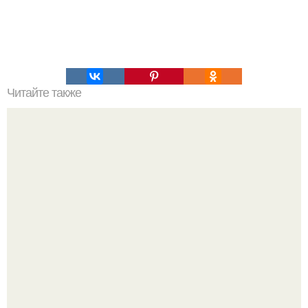
Читайте также
Надписи для органайзера хорошего настроения
распечатать. Идеи "Органайзеров Хорошего
Настроения" с примерами подарочков.