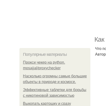
Как
Что п
Автор
Популярные материалы
Прокси чекер на python.
mosajjal/proxychecker
Насколько огромны самые большие
объекты в природе и космосе.
Эффективные таблетки для борьбы
с никотиновой зависимостью
Выкопать картошку и сразу