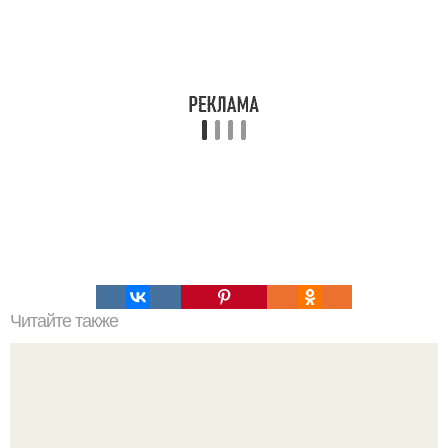
Читайте также