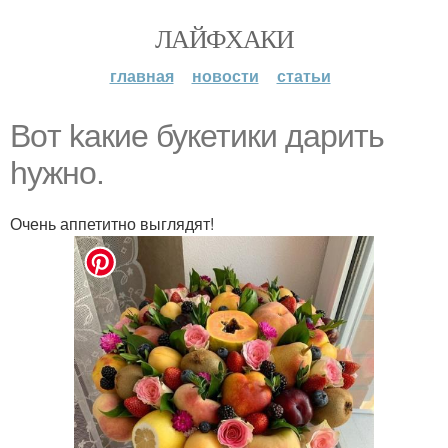
ЛАЙФХАКИ
главная
новости
статьи
Boт kaкие букетики даpить
hужно.
Очень аппетитно выглядят!