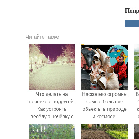
Понр
Читайте также
Что делать на
Насколько огромны
В
ночевке с подругой.
самые большие
Как устроить
объекты в природе
весёлую ночёвку с
и космосе.
подружками