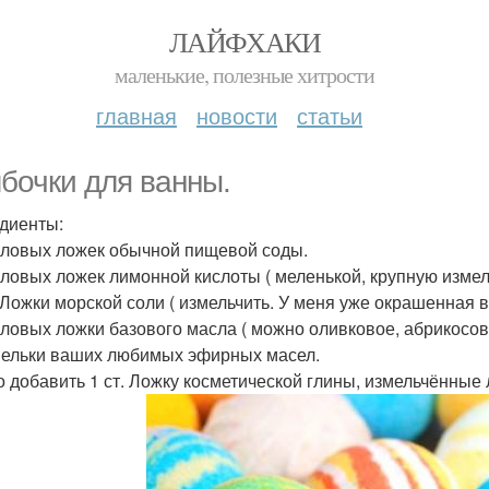
ЛАЙФХАКИ
маленькие, полезные хитрости
главная
новости
статьи
бочки для ванны.
диенты:
толовых ложек обычной пищевой соды.
толовых ложек лимонной кислоты ( меленькой, крупную измел
т. Ложки морской соли ( измельчить. У меня уже окрашенная 
толовых ложки базового масла ( можно оливковое, абрикосовых
апельки ваших любимых эфирных масел.
 добавить 1 ст. Ложку косметической глины, измельчённые