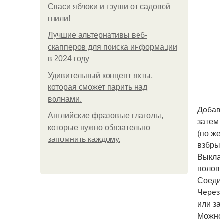
Спаси яблоки и груши от садовой
гнили!
Лучшие альтернативы веб-
скапперов для поиска информации
в 2024 году
Удивительный концепт яхты,
которая сможет парить над
волнами.
Добав
Английские фразовые глаголы,
затем
которые нужно обязательно
(по ж
запомнить каждому.
взбры
Выкла
полов
Соеди
Через
или з
Можно