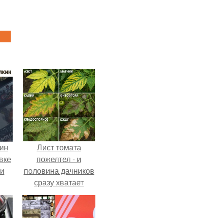
кин
Лист томата
вке
пожелтел - и
ии
половина дачников
сразу хватает
удобрение.