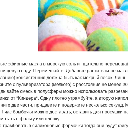
ьте эфирные масла в морскую соль и тщательно перемешай
 пищевую соду. Перемешайте. Добавьте растительное масло
еланию) консистенция должна быть как мокрый песок. Лишь в
зните с пульверизатора (мелкого) с расстояния не менее 20 
дывайте смесь в полусферы можно использовать разрезан
инки от "Киндера". Одну плотно утрамбуйте, а вторую напол
ните две части, придавите и подержите несколько секунд. 
 1 час бомбочки можно доставать, оставить для просушки на
амотать в фольгу или плёнку.
 трамбовать в силиконовые формочки тогда они будут фиг