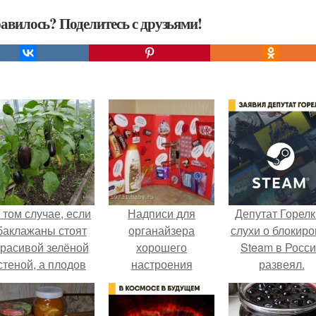
авилось? Поделитесь с друзьями!
 том случае, если
Надписи для
Депутат Горел
баклажаны стоят
органайзера
слухи о блокиро
красивой зелёной
хорошего
Steam в Росс
стеной, а плодов
настроения
развеял.
почти не видно -
распечатать. Идеи
радоваться тут
"Органайзеров
нечему.
Хорошего