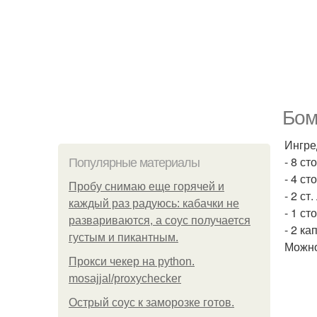
Бом
Ингре
- 8 с
Популярные материалы
- 4 с
Пробу снимаю еще горячей и
- 2 с
каждый раз радуюсь: кабачки не
- 1 с
развариваются, а соус получается
- 2 к
густым и пикантным.
Можно
Прокси чекер на python.
mosajjal/proxychecker
Острый соус к заморозке готов.