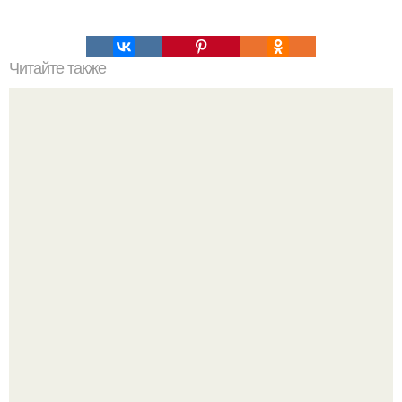
Читайте также
Meg Loeks - фотограф, а так же мама трех мальчишек,
создает волшебные снимки детства своих взрослеющих
детей.