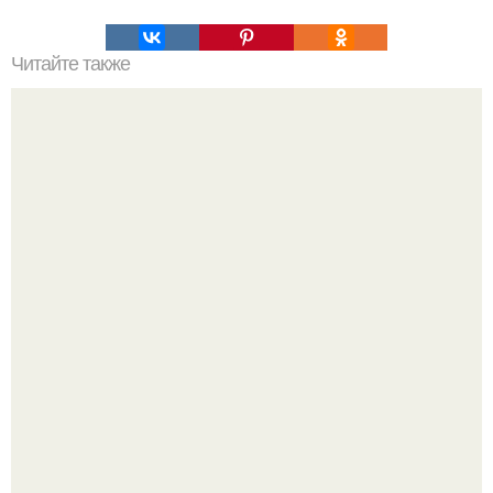
Читайте также
Как садить желуди. Как вырастить дуб из желудя.
Пробу снимаю еще горячей и каждый раз радуюсь: