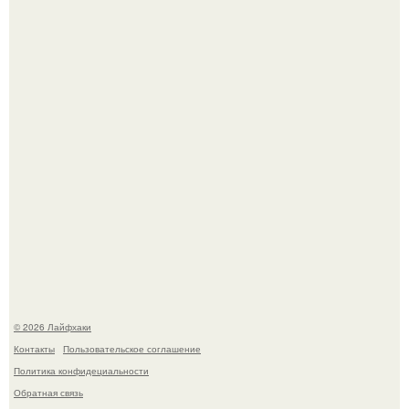
Четыре салата в банках на зиму.
Яблок много - вроде радоваться надо.
© 2026 Лайфхаки
Контакты
Пользовательское соглашение
Политика конфидециальности
Обратная связь