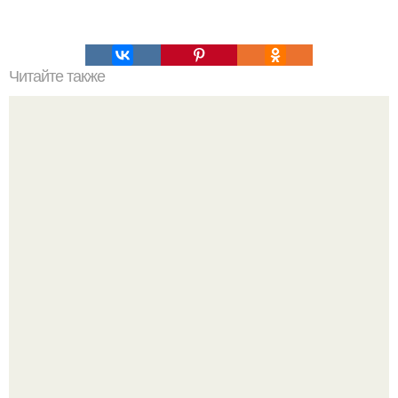
Читайте также
Травы - обереги. Магия трав и деревьев известна людям
из далекого прошлого.