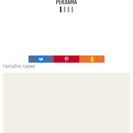
Читайте также
Создан первый "Мост", способный объединить в одно
целое несколько простых квантовых компьютеров.