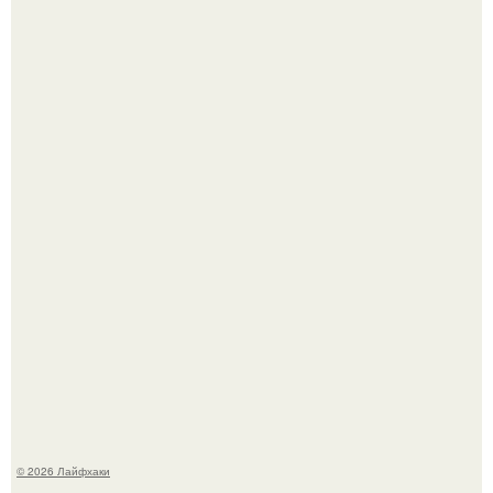
Малина отплодоносила, и многие про неё тут же забыли
до следующего лета.
Сняли лук или ранний картофель и бросили голую грядку
до весны?
© 2026 Лайфхаки